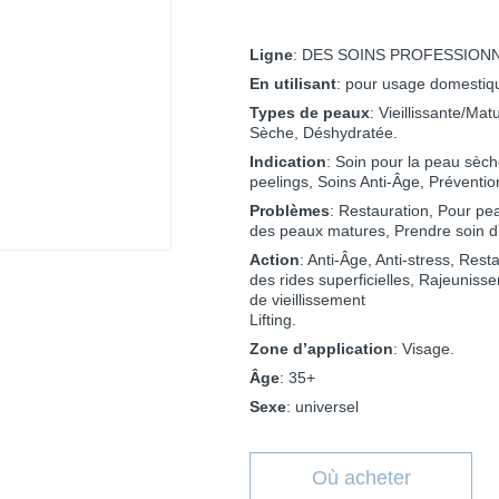
Ligne
: DES SOINS PROFESSION
En utilisant
: pour usage domestiqu
Types de peaux
: Vieillissante/Ma
Sèche, Déshydratée.
Indication
: Soin pour la peau sèch
peelings, Soins Anti-Âge, Préventio
Problèmes
: Restauration, Pour p
des peaux matures, Prendre soin d’
Action
: Anti-Âge, Anti-stress, Rest
des rides superficielles, Rajeunisse
de vieillissement
Lifting.
Zone d’application
: Visage.
Âge
: 35+
Sexe
: universel
Où acheter