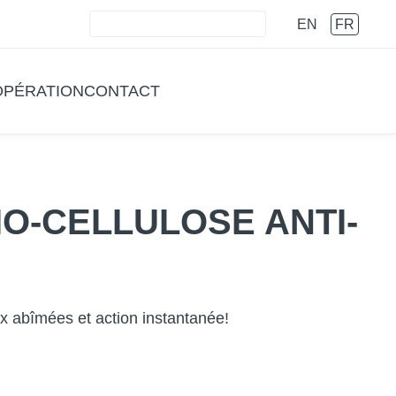
EN
FR
PÉRATION
CONTACT
O-CELLULOSE ANTI-
x abîmées et action instantanée!